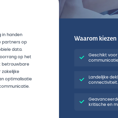
g in handen
Waarom kiezen
 partners op
biele data.
Geschikt voo
voorrang op het
communicatie
t betrouwbare
 zakelijke
Landelijke de
an optimalisatie
connectiviteit
e communicatie.
Geavanceerde 
kritische en m