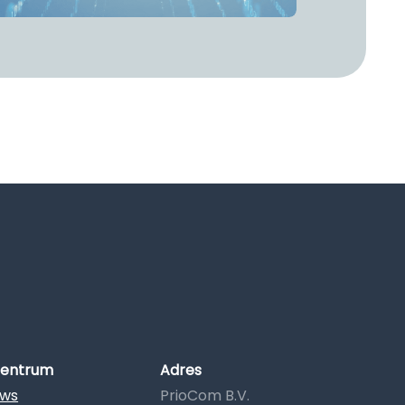
centrum
Adres
ews
PrioCom B.V.