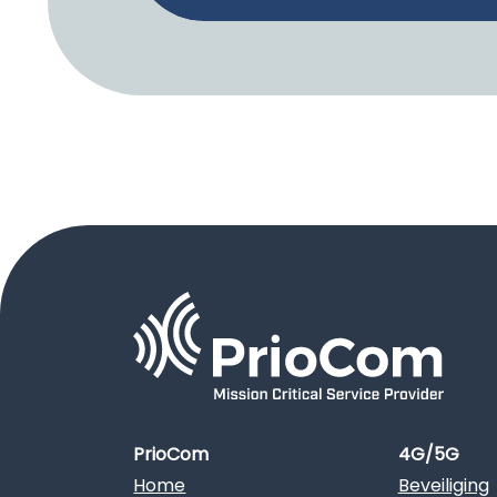
PrioCom
4G/5G
Home
Beveiliging