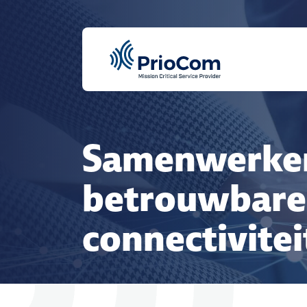
Skip
to
main
content
Samenwerke
betrouwbare
connectivitei