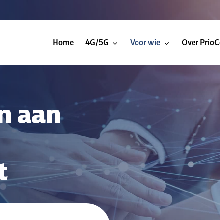
Home
4G/5G
Voor wie
Over Prio
n aan
t