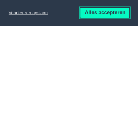
© PRIOCOM B.V. | Website by
Sixtyseven
Alles accepteren
Voorkeuren opslaan