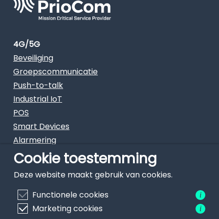
4G/5G
Beveiliging
Groepscommunicatie
Push-to-talk
Industrial IoT
POS
Smart Devices
Alarmering
Cookie toestemming
Deze website maakt gebruik van cookies.
Terms & Conditions
|
Cookie statement
|
Privacy statement
|
Functionele cookies
i
Disclaimer
Marketing cookies
i