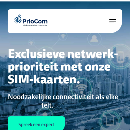
Skip
to
Menu
Close
main
Menu
content
Exclusieve netwerk­
prioriteit met onze
SIM-kaarten.
Noodzakelijke
connectiviteit
als
elke
transactie
telt.
Spreek een expert